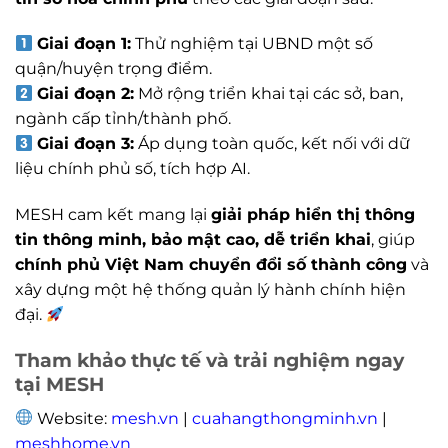
Giai đoạn 1:
Thử nghiệm tại UBND một số
quận/huyện trọng điểm.
Giai đoạn 2:
Mở rộng triển khai tại các sở, ban,
ngành cấp tỉnh/thành phố.
Giai đoạn 3:
Áp dụng toàn quốc, kết nối với dữ
liệu chính phủ số, tích hợp AI.
MESH cam kết mang lại
giải pháp hiển thị thông
tin thông minh, bảo mật cao, dễ triển khai
, giúp
chính phủ Việt Nam chuyển đổi số thành công
và
xây dựng một hệ thống quản lý hành chính hiện
đại.
Tham khảo thực tế và trải nghiệm ngay
tại MESH
Website:
mesh.vn
|
cuahangthongminh.vn
|
meshhome.vn