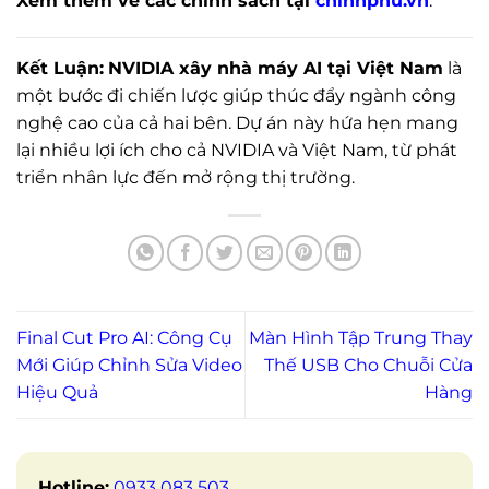
Xem thêm về các chính sách tại
chinhphu.vn
.
Kết Luận:
NVIDIA xây nhà máy AI tại Việt Nam
là
một bước đi chiến lược giúp thúc đẩy ngành công
nghệ cao của cả hai bên. Dự án này hứa hẹn mang
lại nhiều lợi ích cho cả NVIDIA và Việt Nam, từ phát
triển nhân lực đến mở rộng thị trường.
Final Cut Pro AI: Công Cụ
Màn Hình Tập Trung Thay
Mới Giúp Chỉnh Sửa Video
Thế USB Cho Chuỗi Cửa
Hiệu Quả
Hàng
Hotline:
0933 083 503