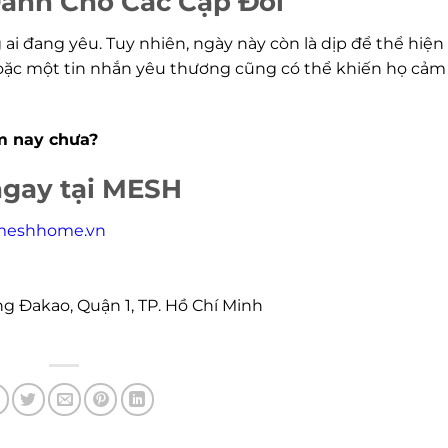
Dành Cho Các Cặp Đôi
i đang yêu. Tuy nhiên, ngày này còn là dịp để thể hiện
oặc một tin nhắn yêu thương cũng có thể khiến họ cảm
m nay chưa?
ngay tại MESH
meshhome.vn
 Đakao, Quận 1, TP. Hồ Chí Minh