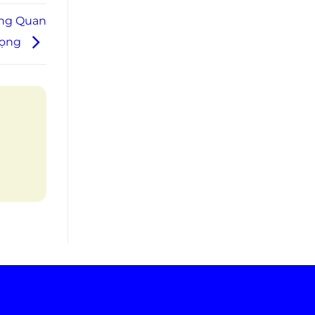
ụng Quan
rọng