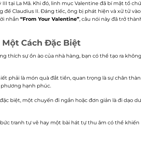
II tại La Mã. Khi đó, linh mục Valentine đã bí mật tổ ch
 đế Claudius II. Đáng tiếc, ông bị phát hiện và xử tử và
 lời nhắn
“From Your Valentine”
, câu nói này đã trở thàn
 Một Cách Đặc Biệt
g thích sự ồn ào của nhà hàng, bạn có thể tạo ra không
ết phải là món quà đắt tiền, quan trọng là sự chân thà
i phương hạnh phúc.
đặc biệt, một chuyến đi ngắn hoặc đơn giản là đi dạo d
bức tranh tự vẽ hay một bài hát tự thu âm có thể khiến