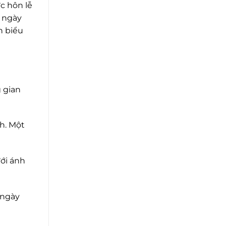
ức hôn lễ
o ngày
h biểu
 gian
nh. Một
ưới ánh
 ngày