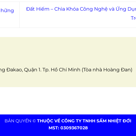
Đất Hiếm – Chìa Khóa Công Nghệ và Ứng D
 Những
T
 Đakao, Quận 1. Tp. Hồ Chí Minh (Tòa nhà Hoàng Đan)
BẢN QUYỀN ©
THUỘC VỀ CÔNG TY TNHH SẤM NHIỆT ĐỚI
MST: 0309367028