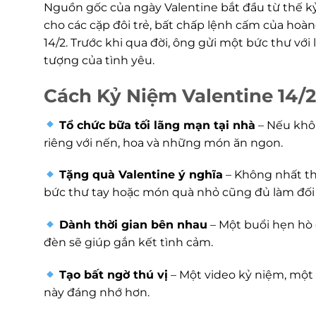
Nguồn gốc của ngày Valentine bắt đầu từ thế kỷ I
cho các cặp đôi trẻ, bất chấp lệnh cấm của hoàng
14/2. Trước khi qua đời, ông gửi một bức thư với
tượng của tình yêu.
Cách Kỷ Niệm Valentine 14/2
Tổ chức bữa tối lãng mạn tại nhà
– Nếu khôn
riêng với nến, hoa và những món ăn ngon.
Tặng quà Valentine ý nghĩa
– Không nhất thi
bức thư tay hoặc món quà nhỏ cũng đủ làm đố
Dành thời gian bên nhau
– Một buổi hẹn hò 
đèn sẽ giúp gắn kết tình cảm.
Tạo bất ngờ thú vị
– Một video kỷ niệm, một 
này đáng nhớ hơn.