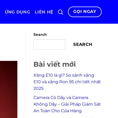
GỌI NGAY
ỨNG DỤNG
LIÊN HỆ
Search
SEARCH
Bài viết mới
Xăng E10 là gì? So sánh xăng
E10 và xăng Ron 95 chi tiết nhất
2025
Camera Có Dây và Camera
Không Dây – Giải Pháp Giám Sát
An Toàn Cho Cửa Hàng