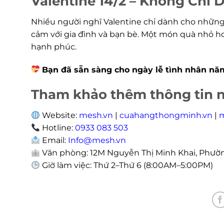
Valentine 14/2 – Không Chỉ 
Nhiều người nghĩ Valentine chỉ dành cho những a
cảm với gia đình và bạn bè. Một món quà nhỏ h
hạnh phúc.
Bạn đã sẵn sàng cho ngày lễ tình nhân nă
Tham khảo thêm thông tin 
Website:
mesh.vn
|
cuahangthongminh.vn
|
Hotline:
0933 083 503
Email:
Info@mesh.vn
Văn phòng: 12M Nguyễn Thị Minh Khai, Phường
Giờ làm việc: Thứ 2–Thứ 6 (8:00AM–5:00PM)