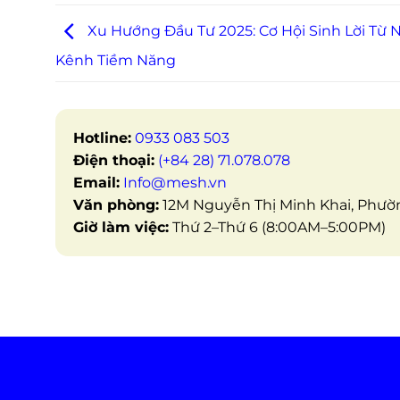
Xu Hướng Đầu Tư 2025: Cơ Hội Sinh Lời Từ
Kênh Tiềm Năng
Hotline:
0933 083 503
Điện thoại:
(+84 28) 71.078.078
Email:
Info@mesh.vn
Văn phòng:
12M Nguyễn Thị Minh Khai, Phường
Giờ làm việc:
Thứ 2–Thứ 6 (8:00AM–5:00PM)