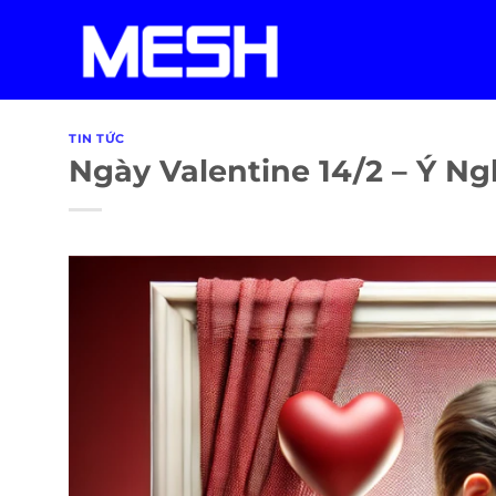
Skip
to
content
TIN TỨC
Ngày Valentine 14/2 – Ý N