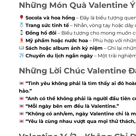
Những Món Quà Valentine Ý
Socola và hoa hồng
– Đây là biểu tượng quen
Trang sức tinh tế
– Nhẫn, vòng tay hoặc dây 
Đồng hồ đôi
– Biểu tượng cho mong muốn cù
Mỹ phẩm hoặc nước hoa
– Phù hợp với nhữn
Sách hoặc album ảnh kỷ niệm
– Ghi lại nh
Chuyến du lịch ngắn ngày
– Một trải nghiệ
Những Lời Chúc Valentine 
“Tình yêu không phải là tìm thấy ai đó ho
hảo.”
“Anh có thể không phải là người đầu tiên 
“Mỗi ngày bên em đều là Valentine.”
“Không có anh/em, ngày Valentine chỉ là m
“Yêu là cùng nhau vượt qua mọi thử thách,