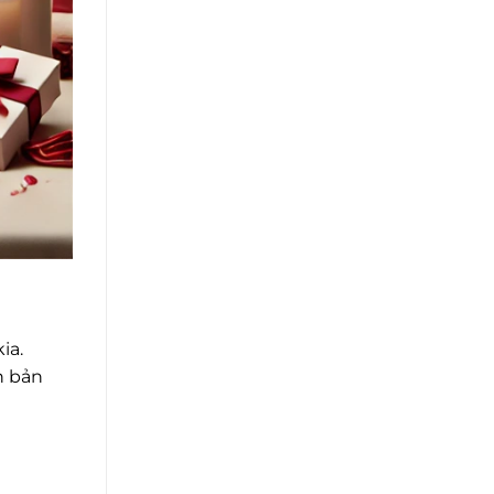
ia.
h bản