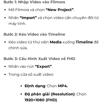
Bước 1: Nhập Video vào Filmora
Mở Filmora và chọn
“New Project”
.
Nhấn
“Import”
và chọn video cần chuyển đổi từ
máy tính.
Bước 2: Kéo Video vào Timeline
Kéo video từ thư viện
Media
xuống
Timeline
để
chỉnh sửa.
Bước 3: Cấu Hình Xuất Video về FHD
Nhấn vào nút
“Export”
.
Trong cửa sổ xuất video:
Định dạng
: Chọn
MP4.
Độ phân giải (Resolution)
: Chọn
1920×1080 (FHD)
.