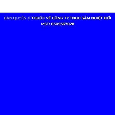
BẢN QUYỀN ©
THUỘC VỀ CÔNG TY TNHH SẤM NHIỆT ĐỚI
MST: 0309367028