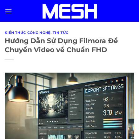
Skip
to
content
KIẾN THỨC CÔNG NGHỆ
,
TIN TỨC
Hướng Dẫn Sử Dụng Filmora Để
Chuyển Video về Chuẩn FHD