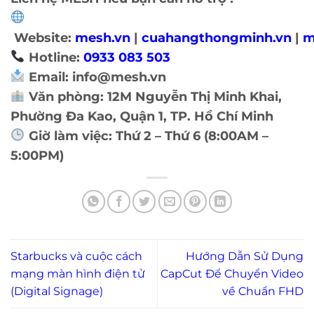
Website:
mesh.vn
|
cuahangthongminh.vn
|
m
Hotline:
0933 083 503
Email: info@mesh.vn
Văn phòng: 12M Nguyễn Thị Minh Khai,
Phường Đa Kao, Quận 1, TP. Hồ Chí Minh
Giờ làm việc: Thứ 2 – Thứ 6 (8:00AM –
5:00PM)
Starbucks và cuộc cách
Hướng Dẫn Sử Dụng
mạng màn hình điện tử
CapCut Để Chuyển Video
(Digital Signage)
về Chuẩn FHD