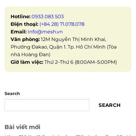
Hotline:
0933 083 503
Điện thoại:
(+84 28) 71.078.078
Email:
Info@mesh.vn
Văn phòng:
12M Nguyễn Thị Minh Khai,
Phường Đakao, Quận 1. Tp. Hồ Chí Minh (Tòa
nhà Hoàng Đan)
Giờ làm việc:
Thứ 2–Thứ 6 (8:00AM–5:00PM)
Search
SEARCH
Bài viết mới