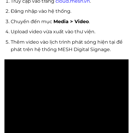
Truy cập vào trang
cloud.mesh.vn
.
Đăng nhập vào hệ thống.
Chuyển đến mục
Media > Video
.
Upload video vừa xuất vào thư viện.
Thêm video vào lịch trình phát sóng hiện tại để
phát trên hệ thống MESH Digital Signage.