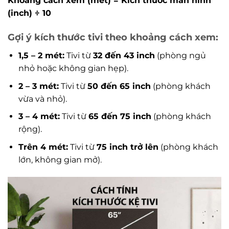
Khoảng cách xem (mét) = Kích thước màn hình
(inch) ÷ 10
Gợi ý kích thước tivi theo khoảng cách xem:
1,5 – 2 mét:
Tivi từ
32 đến 43 inch
(phòng ngủ
nhỏ hoặc không gian hẹp).
2 – 3 mét:
Tivi từ
50 đến 65 inch
(phòng khách
vừa và nhỏ).
3 – 4 mét:
Tivi từ
65 đến 75 inch
(phòng khách
rộng).
Trên 4 mét:
Tivi từ
75 inch trở lên
(phòng khách
lớn, không gian mở).