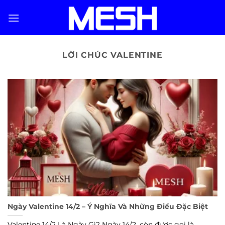
Skip
to
content
LỜI CHÚC VALENTINE
Ngày Valentine 14/2 – Ý Nghĩa Và Những Điều Đặc Biệt
Valentine 14/2 Là Ngày Gì? Ngày 14/2, còn được gọi là