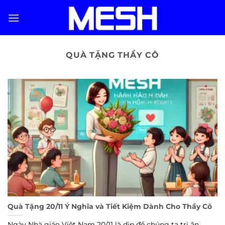
Skip
to
content
QUÀ TẶNG THẦY CÔ
Quà Tặng 20/11 Ý Nghĩa và Tiết Kiệm Dành Cho Thầy Cô
Ngày Nhà giáo Việt Nam 20/11 là dịp để chúng ta tri ân