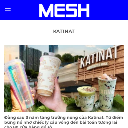
Skip
to
content
KATINAT
Đằng sau 3 năm tăng trưởng nóng của Katinat: Từ điểm
bùng nổ nhờ chiếc ly cầu vồng đến bài toán tương lai
cho 80 cửa hàng đồ sộ