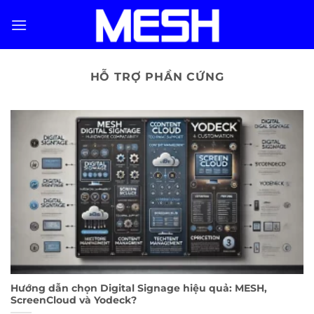
Skip
to
content
HỖ TRỢ PHẦN CỨNG
Hướng dẫn chọn Digital Signage hiệu quả: MESH,
ScreenCloud và Yodeck?