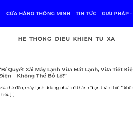
CỬA HÀNG THÔNG MINH
TIN TỨC
GIẢI PHÁP
HE_THONG_DIEU_KHIEN_TU_XA
“Bí Quyết Xài Máy Lạnh Vừa Mát Lạnh, Vừa Tiết Ki
Điện – Không Thể Bỏ Lỡ!”
Mùa hè đến, máy lạnh dường như trở thành “bạn thân thiết” khô
thiếu[...]