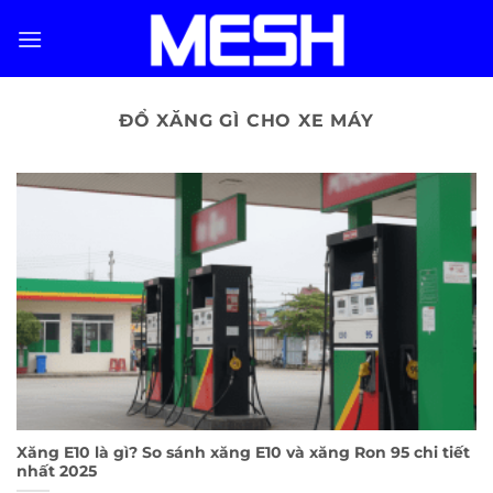
Skip
to
content
ĐỔ XĂNG GÌ CHO XE MÁY
Xăng E10 là gì? So sánh xăng E10 và xăng Ron 95 chi tiết
nhất 2025