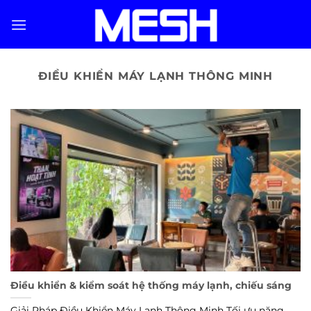
Skip
to
content
ĐIỀU KHIỂN MÁY LẠNH THÔNG MINH
Điều khiển & kiểm soát hệ thống máy lạnh, chiếu sáng
Giải Pháp Điều Khiển Máy Lạnh Thông Minh Tối ưu năng