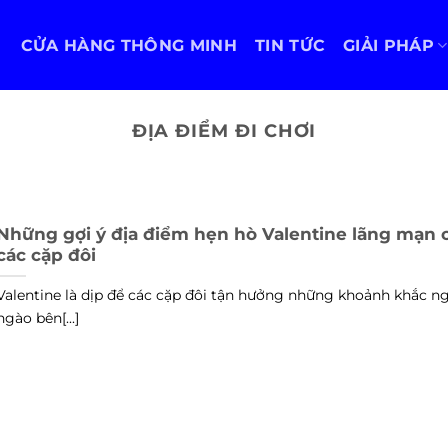
CỬA HÀNG THÔNG MINH
TIN TỨC
GIẢI PHÁP
ĐỊA ĐIỂM ĐI CHƠI
Những gợi ý địa điểm hẹn hò Valentine lãng mạn 
các cặp đôi
Valentine là dịp để các cặp đôi tận hưởng những khoảnh khắc n
ngào bên[...]